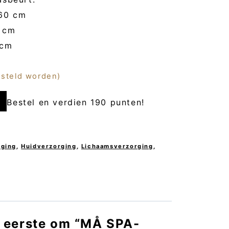
 60 cm
 cm
 cm
esteld worden)
Bestel en verdien 190 punten!
D
rging
,
Huidverzorging
,
Lichaamsverzorging
,
 eerste om “MÅ SPA-