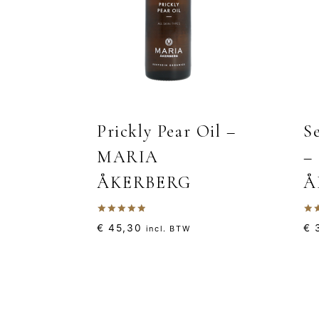
Prickly Pear Oil –
S
MARIA
–
ÅKERBERG
Å
Gewaardeerd
Gew
€
45,30
€
3
incl. BTW
5.00
5.0
uit 5
uit