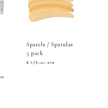
Spatels / Spatulas
5 pack
€
1,75
incl. BTW
ke
e
BTW
0.