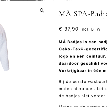
MÅ SPA-Badj
€
37,90
incl. BTW
MÅ Badjas is een ba
Oeko-Tex®-gecertifi
logo en een ceintuur. 
daardoor geschikt vo
Verkrijgbaar in één m
Bij de eerste wasbeurt
maten hieronder. Let 
de badjas niet verder
Maten na de eerste w