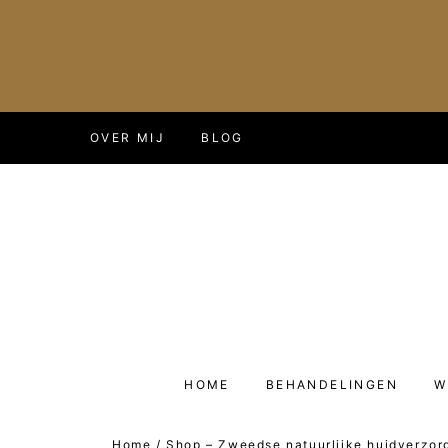
Doorgaan
OVER MIJ
BLOG
naar
inhoud
HOME
BEHANDELINGEN
W
Home
/
Shop – Zweedse natuurlijke huidverzor