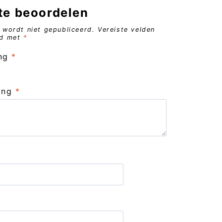
te beoordelen
 wordt niet gepubliceerd.
Vereiste velden
rd met
*
ing
*
ling
*