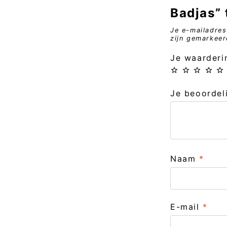
Badjas” 
Je e-mailadres
zijn gemarkee
Je waarder
Je beoorde
Naam
*
E-mail
*