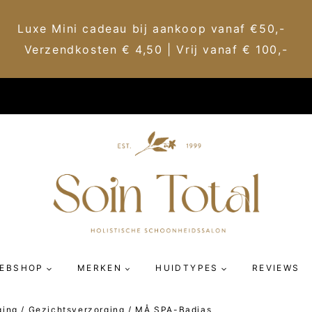
Luxe Mini cadeau bij aankoop vanaf €50,-
Verzendkosten € 4,50 | Vrij vanaf € 100,-
EBSHOP
MERKEN
HUIDTYPES
REVIEWS
ging
/
Gezichtsverzorging
/
MÅ SPA-Badjas