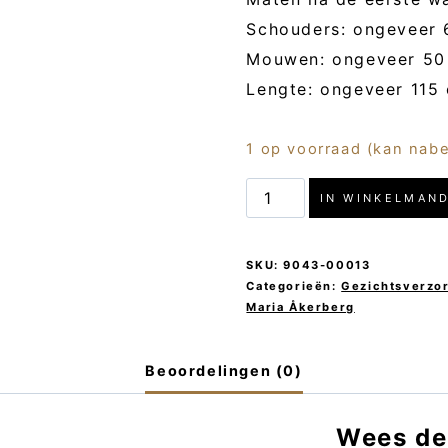
Schouders: ongeveer
Mouwen: ongeveer 50
Lengte: ongeveer 115
1 op voorraad (kan nab
MÅ
IN WINKELMAN
SPA-
Badjas
SKU:
9043-00013
aantal
Categorieën:
Gezichtsverzo
Maria Åkerberg
Beoordelingen (0)
Wees de