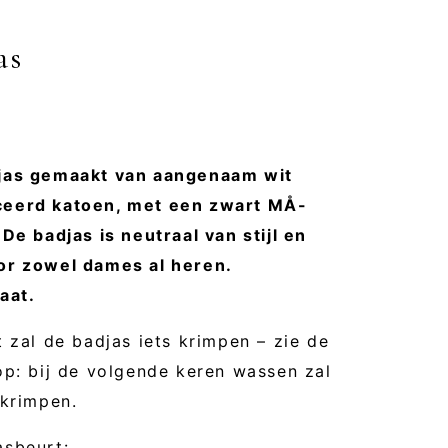
as
djas gemaakt van aangenaam wit
ceerd katoen, met een zwart MÅ-
De badjas is neutraal van stijl en
or zowel dames al heren.
aat.
 zal de badjas iets krimpen – zie de
op: bij de volgende keren wassen zal
 krimpen.
asbeurt: