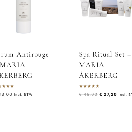
erum Antirouge
Spa Ritual Set –
 MARIA
MARIA
KERBERG
ÅKERBERG
aardeerd
Gewaardeerd
Oorspronkelij
Huidig
3,00
€
48,00
€
27,20
incl. BTW
incl. 
0
5.00
 5
uit 5
prijs
prijs
was:
is:
€ 48,00.
€ 27,2