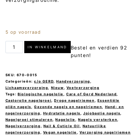
verzorgingsroutine.
5 op voorraad
Nail
Bestel en verdien 92
IN WINKELMAND
&
punten!
Cuticle
Oil
SKU:
670-0015
-
Categorieën:
c/o GERD
,
Handverzorging
,
Lichaamsverzorging
,
Nieuw
,
Voetverzorging
c/o
Tags:
Biologische nagelolie
,
Care of Gerd Nederland
,
GERD
Castorolie nagelgroei
,
Droge nagelriemen
,
Essentiële
oliën nagels
,
Gezonde nagels en nagelriemen
,
Hand- en
aantal
nagelverzorging
,
Hydratatie nagels
,
Jojobaolie nagels
,
Nagelgroei stimuleren
,
Nagelolie
,
Nagels versterken
,
Nagelverzorging
,
Nail & Cuticle Oil
,
Natuurlijke
nagelverzorging
,
Vegan nagelolie
,
Verzorging nagelriemen