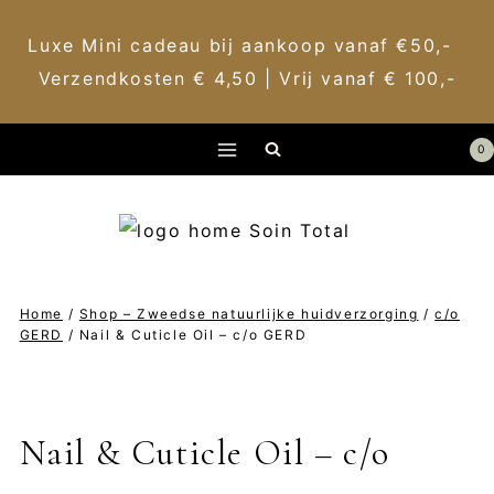
Luxe Mini cadeau bij aankoop vanaf €50,-
Verzendkosten € 4,50 | Vrij vanaf € 100,-
Doorgaan
0
naar
inhoud
Home
/
Shop – Zweedse natuurlijke huidverzorging
/
c/o
GERD
/
Nail & Cuticle Oil – c/o GERD
Nail & Cuticle Oil – c/o