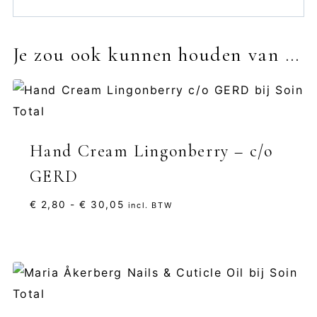
Je zou ook kunnen houden van …
Hand Cream Lingonberry – c/o
GERD
Prijsklasse:
€
2,80
-
€
30,05
incl. BTW
€ 2,80
tot
€ 30,05