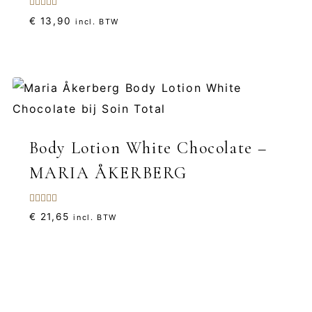
Gewaardeerd
€
13,90
incl. BTW
5.00
uit 5
Body Lotion White Chocolate –
MARIA ÅKERBERG
Gewaardeerd
€
21,65
incl. BTW
5.00
uit 5