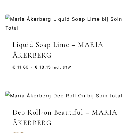
Liquid Soap Lime – MARIA
ÅKERBERG
Prijsklasse:
€
11,80
-
€
18,15
incl. BTW
€ 11,80
tot
€ 18,15
Deo Roll-on Beautiful – MARIA
ÅKERBERG