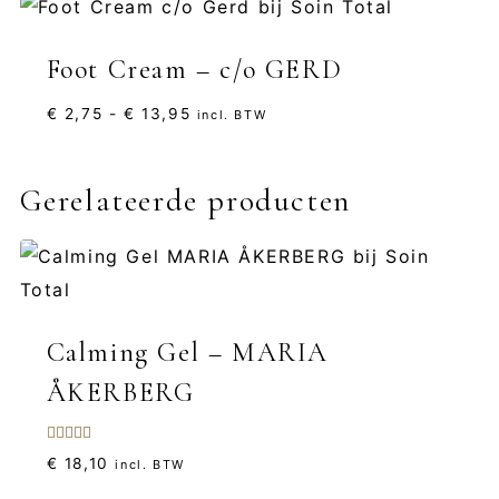
Foot Cream – c/o GERD
Prijsklasse:
€
2,75
-
€
13,95
incl. BTW
€ 2,75
tot
Gerelateerde producten
€ 13,95
Calming Gel – MARIA
ÅKERBERG
Gewaardeerd
€
18,10
incl. BTW
5.00
uit 5