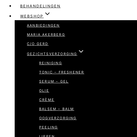
BEHANDELINGEN
WEBSHOP
AANBIEDINGEN
MARIA AKERBERG
C/O GERD
GEZICHTSVERZORGING
REINIGING
TONIC – FRESHENER
SERUM – GEL
OLIE
CRÈME
BALSEM – BALM
OOGVERZORGING
PEELING
LIPPEN