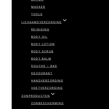
MASKER
TOOLS
LICHAAMSVERZORGING
REINIGING
BODY OIL
BODY LOTION
BODY SCRUB
BODY BALM
DOUCHE – BAD
DEODORANT
HANDVERZORGING
VOETVERZORGING
ZONPRODUCTEN
ZONBESCHERMING