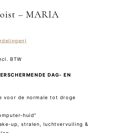
Moist – MARIA
rdelingen)
rijsklasse:
ncl. BTW
 3,60
BERSCHERMENDE DAG- EN
ot
 33,05
 voor de normale tot droge
omputer-huid”
e-up, stralen, luchtvervuiling &
llen