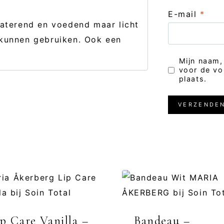
Gewaardeerd
5
uit 5
E-mail
*
raterend en voedend maar licht
kunnen gebruiken. Ook een
Mijn naam,
voor de vo
plaats.
ip Care Vanilla –
Bandeau –