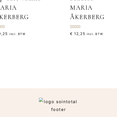
ARIA
MARIA
KERBERG
ÅKERBERG
aardeerd
Gewaardeerd
,25
€
12,25
incl. BTW
incl. BTW
0
5.00
5
uit 5