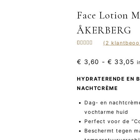
Face Lotion 
ÅKERBERG
(
2
klantbeoo
Gewaardeerd
2
5.00
op 5
gebaseerd
P
€
3,60
-
€
33,05
i
op
klant
waarderingen
€
HYDRATERENDE EN 
t
NACHTCRÈME
€
Dag- en nachtcrème
vochtarme huid
Perfect voor de “C
Beschermt tegen mak
temperatuurverschi