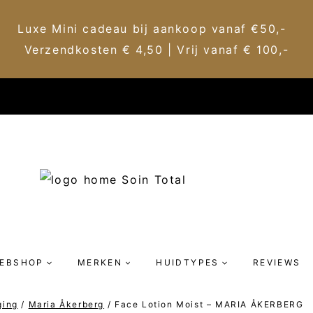
Luxe Mini cadeau bij aankoop vanaf €50,-
Verzendkosten € 4,50 | Vrij vanaf € 100,-
EBSHOP
MERKEN
HUIDTYPES
REVIEWS
ging
/
Maria Åkerberg
/
Face Lotion Moist – MARIA ÅKERBERG