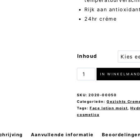
Rijk aan antioxidan
24hr créme
Inhoud
Face
IN WINKELMAN
Lotion
Moist
SKU:
2020-00050
-
Categorieën:
Gezichts Crem
Tags:
Face lotion moist
,
Hyd
MARIA
cosmetica
ÅKERBERG
aantal
chrijving
Aanvullende informatie
Beoordelingen