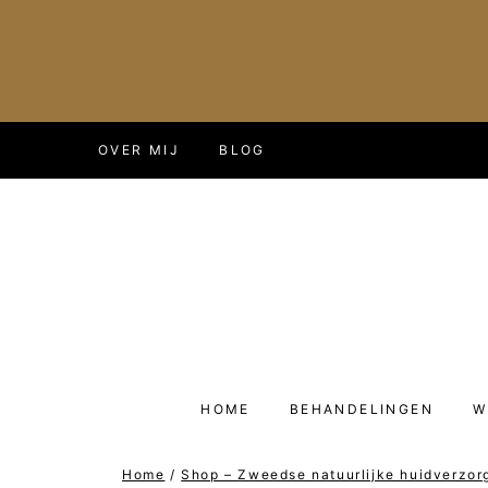
Doorgaan
OVER MIJ
BLOG
naar
inhoud
HOME
BEHANDELINGEN
W
Home
/
Shop – Zweedse natuurlijke huidverzor