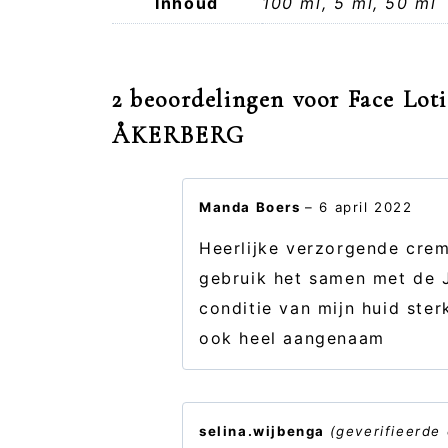
Inhoud
100 ml, 5 ml, 50 ml
2 beoordelingen voor
Face Lot
ÅKERBERG
Manda Boers
–
6 april 2022
Heerlijke verzorgende crem
gebruik het samen met de J
conditie van mijn huid ster
ook heel aangenaam
selina.wijbenga
(geverifieerde