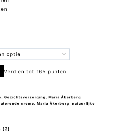
ten
Verdien tot 165 punten.
D
e
,
Gezichtsverzorging
,
Maria Åkerberg
raterende creme
,
Maria Åkerberg
,
natuurlijke
 (2)