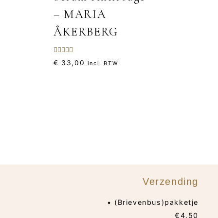
– MARIA
ÅKERBERG
Gewaardeerd
€
33,00
incl. BTW
5.00
uit 5
Verzending
• (Brievenbus)pakketje
€4,50