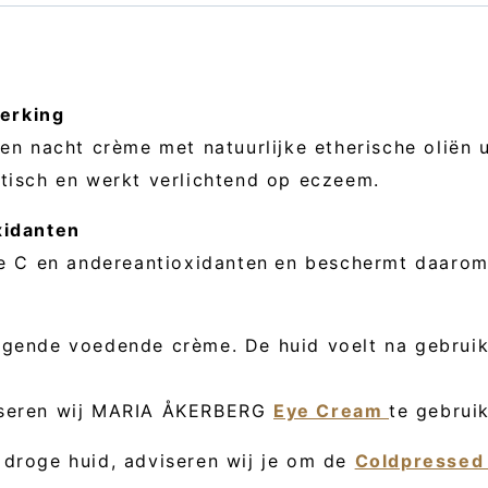
erking
 en nacht crème met natuurlijke etherische oliën 
ptisch en werkt verlichtend op eczeem.
xidanten
ne C en andereantioxidanten
en beschermt daarom 
ngende voedende crème. De huid voelt na gebrui
viseren wij MARIA ÅKERBERG
Eye Cream
te gebrui
 droge huid, adviseren wij je om de
Coldpressed 