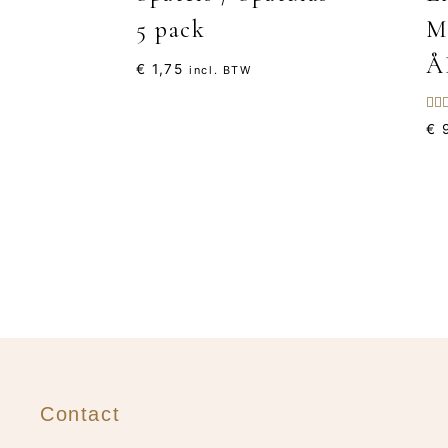
5 pack
M
Å
€
1,75
incl. BTW
Gew
€
9
4.5
uit 
Contact