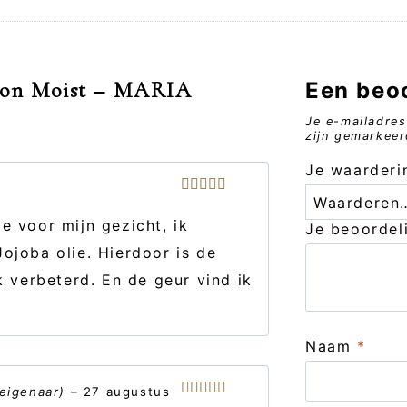
ion Moist – MARIA
Een beo
Je e-mailadres
zijn gemarkee
Je waarder
Gewaardeerd
5
uit 5
e voor mijn gezicht, ik
Je beoorde
ojoba olie. Hierdoor is de
k verbeterd. En de geur vind ik
Naam
*
 eigenaar)
–
27 augustus