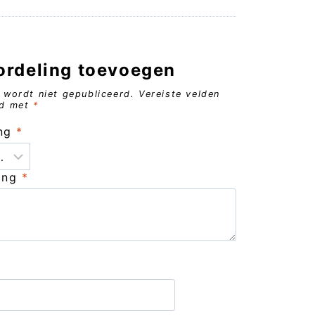
ordeling toevoegen
 wordt niet gepubliceerd.
Vereiste velden
rd met
*
ing
*
ling
*